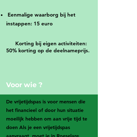
Eenmalige waarborg bij het
instappen: 15 euro
Korting bij eigen activiteiten:
50% korting op de deelnameprijs.
Voor wie ?
De vrijetijdspas is voor mensen die
het financieel of door hun situatie
moeilijk hebben om aan vrije tijd te
doen Als je een vrijetijdspas
aanvraagt, moet je in Roeselare