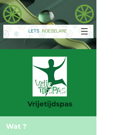
Vrijetijdspas
Wat ?