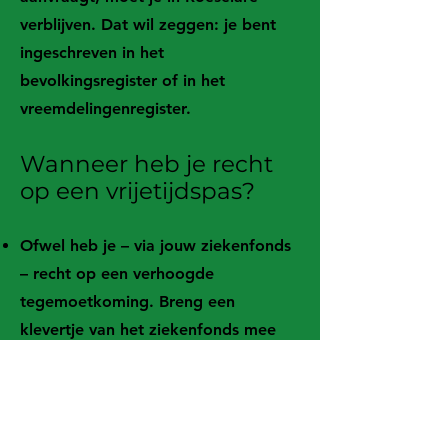
verblijven. Dat wil zeggen: je bent
ingeschreven in het
bevolkingsregister of in het
vreemdelingenregister.
Wanneer heb je recht
op een vrijetijdspas?
Ofwel heb je – via jouw ziekenfonds
– recht op een verhoogde
tegemoetkoming. Breng een
klevertje van het ziekenfonds mee
van alle gezinsleden.
Ofwel heb je financiële
moeilijkheden. Dan kan de
vrijetijdspas aangevraagd worden via